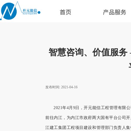
首页
产品服务
智慧咨询、价值服务
发布时间:
2021-04-16
|
|
2021年4月9日，开元能信工程管理有
前往内江，为内江市政府两大国有平台公司开展
江建工集团工程项目建设和管理部门负责人集