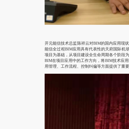
开元能信
技术总监
陈祥云对BIM的国内应用现
能信全过程B
IM
应用具有代表性的
天府国际机
项目为基础，从项目建设全生命周期各个阶段
B
IM
在项目应用中的工作方向，将B
IM
技术应用
用管理、工作流程、控制纠偏等方面提供了重