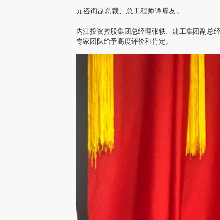
元咨询副总裁、总工程师谭尊友。
内江投资控股集团总经理张轶、建工集团副总
专家团队给予高度评价和肯定。